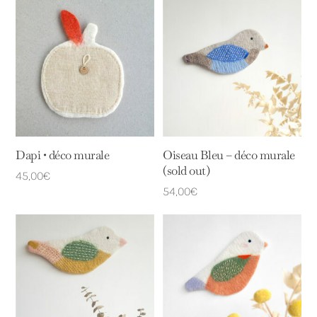
Dapi • déco murale
Oiseau Bleu – déco murale
(sold out)
45,00
€
54,00
€