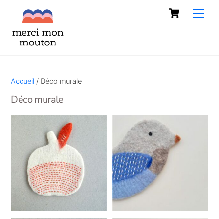
Skip
Cart
Men
to
content
Accueil
/ Déco murale
Déco murale