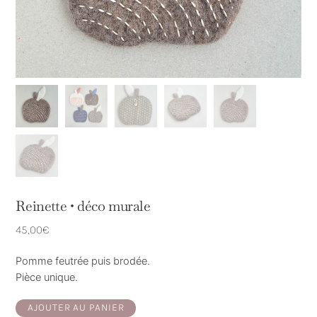
Reinette • déco murale
45,00
€
Pomme feutrée puis brodée.
Pièce unique.
quantité
AJOUTER AU PANIER