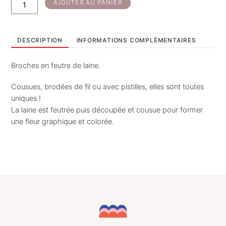
quantité
AJOUTER AU PANIER
de
Poppie
-
DESCRIPTION
INFORMATIONS COMPLÉMENTAIRES
broche
marine-
Broches en feutre de laine.
terra
cota
Cousues, brodées de fil ou avec pistilles, elles sont toutes
uniques !
La laine est feutrée puis découpée et cousue pour former
une fleur graphique et colorée.