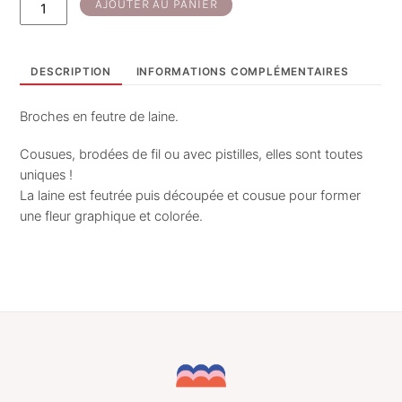
quantité
AJOUTER AU PANIER
de
Poppie
-
DESCRIPTION
INFORMATIONS COMPLÉMENTAIRES
broche
jaune-
Broches en feutre de laine.
multicouleurs
Cousues, brodées de fil ou avec pistilles, elles sont toutes
uniques !
La laine est feutrée puis découpée et cousue pour former
une fleur graphique et colorée.