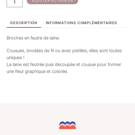
AJOUTER AU PANIER
de
Poppie
-
DESCRIPTION
INFORMATIONS COMPLÉMENTAIRES
broche
bleu-
Broches en feutre de laine.
ocre
Cousues, brodées de fil ou avec pistilles, elles sont toutes
uniques !
La laine est feutrée puis découpée et cousue pour former
une fleur graphique et colorée.