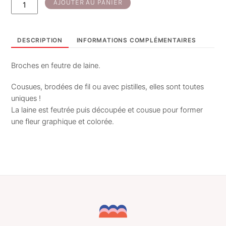
quantité
AJOUTER AU PANIER
de
Poppie
-
DESCRIPTION
INFORMATIONS COMPLÉMENTAIRES
broche
blanc-
Broches en feutre de laine.
ocre
Cousues, brodées de fil ou avec pistilles, elles sont toutes
uniques !
La laine est feutrée puis découpée et cousue pour former
une fleur graphique et colorée.