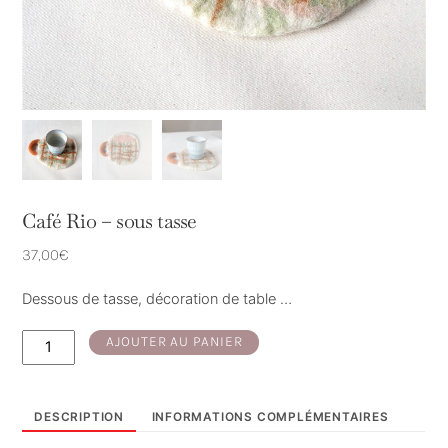
Café Rio – sous tasse
37,00
€
Dessous de tasse, décoration de table …
quantité
AJOUTER AU PANIER
de
Café
Rio
DESCRIPTION
INFORMATIONS COMPLÉMENTAIRES
-