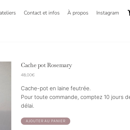
ateliers
Contact et infos
À propos
Instagram
Cache pot Rosemary
48,00
€
Cache-pot en laine feutrée.
Pour toute commande, comptez 10 jours d
délai.
quantité
AJOUTER AU PANIER