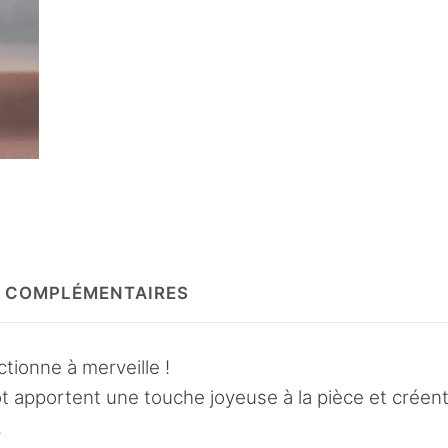
de
Cache
pot
Rosemary
 COMPLÉMENTAIRES
ctionne à merveille !
 apportent une touche joyeuse à la pièce et créen
.