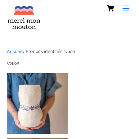
Skip
Cart
Men
to
content
Accueil
/ Produits identifiés “vase”
vase