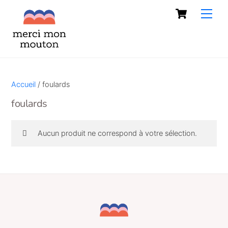
Skip
Cart
Men
to
content
Accueil
/ foulards
foulards
Aucun produit ne correspond à votre sélection.